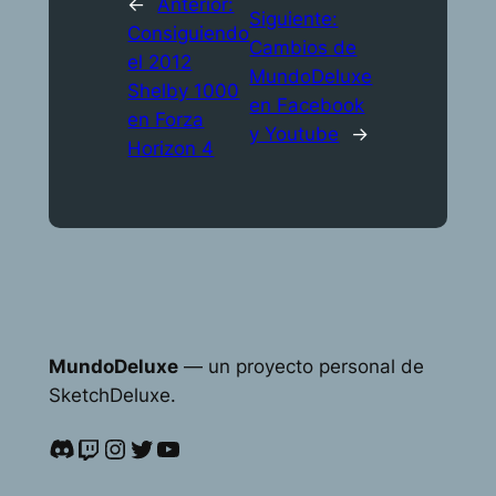
←
Anterior:
Siguiente:
Consiguiendo
Cambios de
el 2012
MundoDeluxe
Shelby 1000
en Facebook
en Forza
y Youtube
→
Horizon 4
MundoDeluxe
— un proyecto personal de
SketchDeluxe.
Discord
Twitch
Instagram
Twitter
YouTube