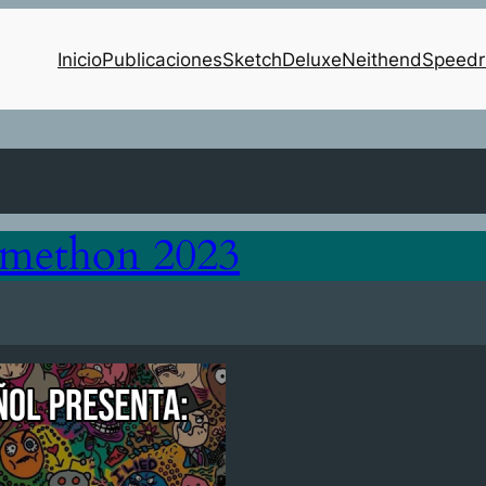
Inicio
Publicaciones
SketchDeluxe
Neithend
Speedr
emethon 2023