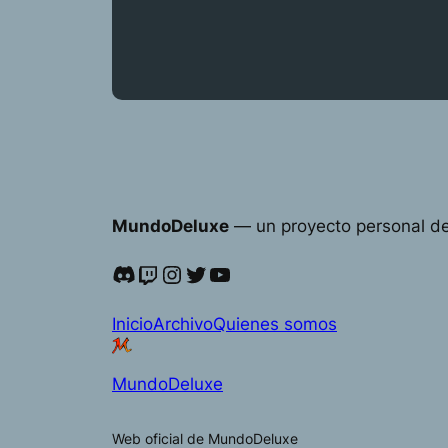
MundoDeluxe
— un proyecto personal d
Discord
Twitch
Instagram
Twitter
YouTube
Inicio
Archivo
Quienes somos
MundoDeluxe
Web oficial de MundoDeluxe