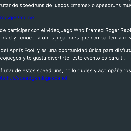
sfrutar de speedruns de juegos «meme» o speedruns muy
.org/sges/meme
d de participar con el videojuego Who Framed Roger Ra
nidad y conocer a otros jugadores que comparten la mis
el April’s Fool, y es una oportunidad única para disfru
eojuegos y te gusta divertirte, este evento es para ti.
sfrutar de estos speedruns, no lo dudes y acompáñanos
witch.tv/speedgamingespanol
.