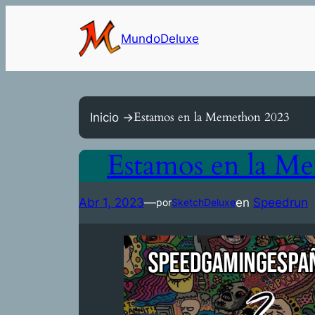
Saltar
al
MundoDeluxe
contenido
Estamos en la Memethon 2023
Inicio ->
Estamos en la M
Abr 1, 2023
—
en
Speedrun
por
SketchDeluxe