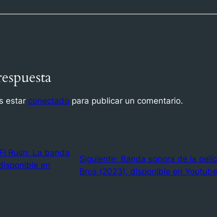
respuesta
s estar
conectado
para publicar un comentario.
Fi Rush: La banda
Siguiente:
Banda sonora de la pelí
disponible en
Bros (2023), disponible en Youtube