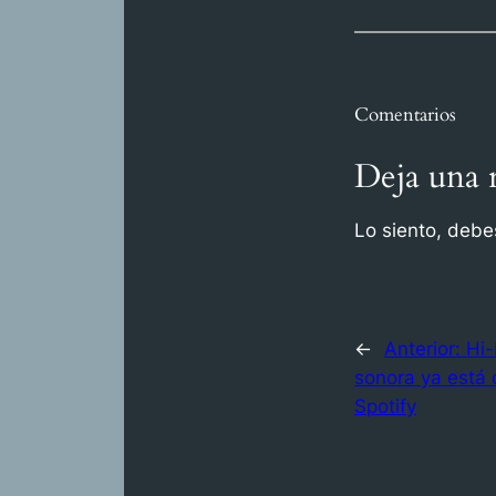
Comentarios
Deja una 
Lo siento, debe
←
Anterior:
Hi-
sonora ya está 
Spotify