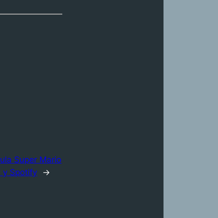
cula Super Mario
 y Spotify
→