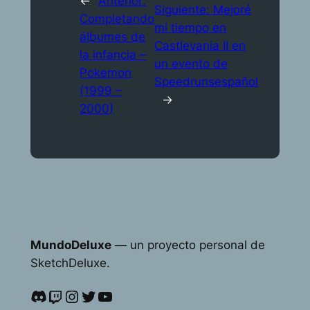
←
Anterior:
Siguiente:
Mejoré
Completando
mi tiempo en
álbumes de
Castlevania II en
la infancia –
un evento de
Pokemon
Speedrunsespañol
(1999 –
→
2000)
MundoDeluxe
— un proyecto personal de
SketchDeluxe.
Discord
Twitch
Instagram
Twitter
YouTube