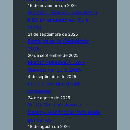
16 de noviembre de 2025
Transferir Pokémon de GBA a
NDS en emuladores (Guía
2025)
21 de septiembre de 2025
Participé en la Choladotón
2025
20 de septiembre de 2025
Maratón MundoDeluxe –
Speedruns- Julio 2025
4 de septiembre de 2025
Los colores que decidí
conservar
24 de agosto de 2025
Yu-Gi-Oh! The Dawn of
Destiny: Ganándole Yami Marik
por cartas
18 de agosto de 2025