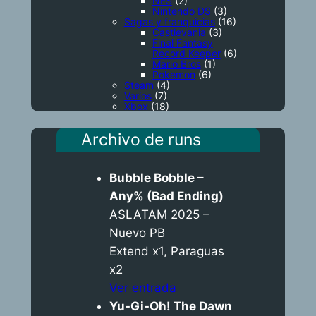
NES
(2)
Nintendo DS
(3)
Sagas y franquicias
(16)
Castlevania
(3)
Final Fantasy
Record Keeper
(6)
Mario Bros
(1)
Pokemon
(6)
Steam
(4)
Varios
(7)
Xbox
(18)
Archivo de runs
Bubble Bobble –
Any% (Bad Ending)
ASLATAM 2025 –
Nuevo PB
Extend x1, Paraguas
x2
Ver entrada
Yu-Gi-Oh! The Dawn