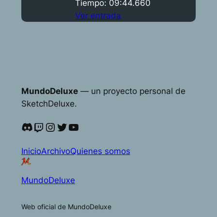
Tiempo: 09:44.660
Ver entrada
MundoDeluxe
— un proyecto personal de
SketchDeluxe.
Discord
Twitch
Instagram
Twitter
YouTube
Inicio
Archivo
Quienes somos
MundoDeluxe
Web oficial de MundoDeluxe