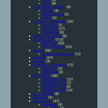
2025
(8)
Creatividad y diseño
(9)
Diseño
(4)
Game Design
(2)
Ideas
(3)
Eventos y maratones
(35)
Concurso
(1)
Speedrun
(17)
Streaming
(6)
Fechas especiales
(8)
MundoDeluxe
(113)
Neithend
(20)
SketchDeluxe
(23)
Musica
(26)
Musica Videojuegos
(12)
Noticias
(47)
Opinión
(3)
Recursos y Tutoriales
(12)
Recursos
(3)
Tutoriales
(3)
RPG Maker
(38)
RPG Maker MV
(21)
RPG Maker MZ
(1)
RPG Maker VX
(2)
RPG Maker XP
(14)
Sin categoría
(8)
Software
(3)
Videojuegos
(47)
Nintendo
(5)