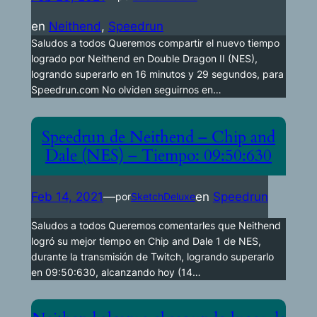
en
Neithend
, 
Speedrun
Saludos a todos Queremos compartir el nuevo tiempo
logrado por Neithend en Double Dragon II (NES),
logrando superarlo en 16 minutos y 29 segundos, para
Speedrun.com No olviden seguirnos en…
Speedrun de Neithend – Chip and
Dale (NES) – Tiempo: 09:50:630
Feb 14, 2021
—
en
Speedrun
por
SketchDeluxe
Saludos a todos Queremos comentarles que Neithend
logró su mejor tiempo en Chip and Dale 1 de NES,
durante la transmisión de Twitch, logrando superarlo
en 09:50:630, alcanzando hoy (14…