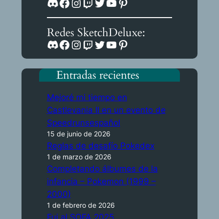
Discord
Facebook
Instagram
Twitch
Twitter
YouTube
Pinterest
Redes SketchDeluxe:
Discord
Facebook
Instagram
Twitch
Twitter
YouTube
Pinterest
Entradas recientes
Mejoré mi tiempo en
Castlevania II en un evento de
Speedrunsespañol
15 de junio de 2026
Reglas de desafío Pokedex
1 de marzo de 2026
Completando álbumes de la
infancia – Pokemon (1999 –
2000)
1 de febrero de 2026
Fui al SOFA 2025