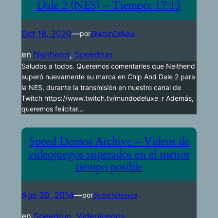
Dale 2 (NES) – Tiempo: 17:13
Oct 18, 2020
—
por
SketchDeluxe
en
Neithend
, 
Speedrun
Saludos a todos. Queremos comentarles que Neithend
superó nuevamente su marca en Chip And Dale 2 para
la NES, durante la transmisión en nuestro canal de
Twitch https://www.twitch.tv/mundodeluxe_r Además,
queremos felicitar…
Speed Demos Archive – Videos de
videojuegos superados en el menor
tiempo posible
Ago 20, 2014
—
por
SketchDeluxe
en
Speedrun
, 
Videojuegos