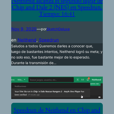
Neithend alcanza el segundo lugar de
Chip and Dale 2 (NES) en Speedrun.
Tiempo: 16:41
Nov 9, 2020
—
por
SketchDeluxe
en
Neithend
, 
Speedrun
Saludos a todos Queremos darles a conocer que,
luego de bastantes intentos, Neithend logró su meta; y
no solo eso, fue bastante mejor de lo esperado.
Durante la transmisión de…
Speedrun de Neithend en Chip and