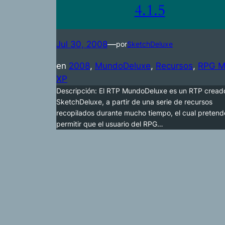
4.1.5
Jul 30, 2008
—
por
SketchDeluxe
en
2008
, 
MundoDeluxe
, 
Recursos
, 
RPG M
XP
Descripción: El RTP MundoDeluxe es un RTP cread
SketchDeluxe, a partir de una serie de recursos
recopilados durante mucho tiempo, el cual pretend
permitir que el usuario del RPG…