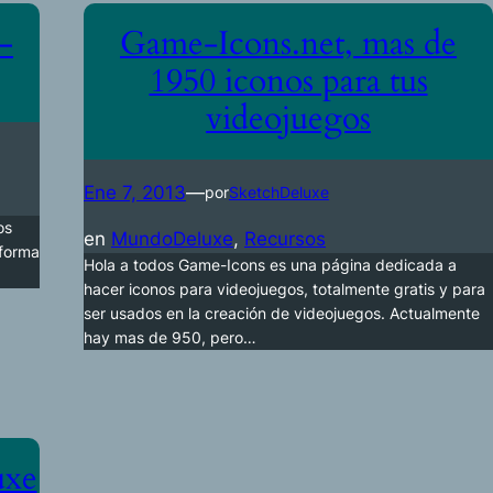
–
Game-Icons.net, mas de
1950 iconos para tus
videojuegos
Ene 7, 2013
—
por
SketchDeluxe
os
en
MundoDeluxe
, 
Recursos
 forma
Hola a todos Game-Icons es una página dedicada a
hacer iconos para videojuegos, totalmente gratis y para
ser usados en la creación de videojuegos. Actualmente
hay mas de 950, pero…
uxe