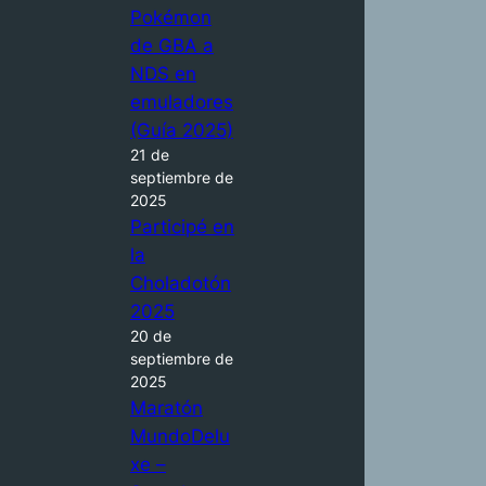
Pokémon
de GBA a
NDS en
emuladores
(Guía 2025)
21 de
septiembre de
2025
Participé en
la
Choladotón
2025
20 de
septiembre de
2025
Maratón
MundoDelu
xe –