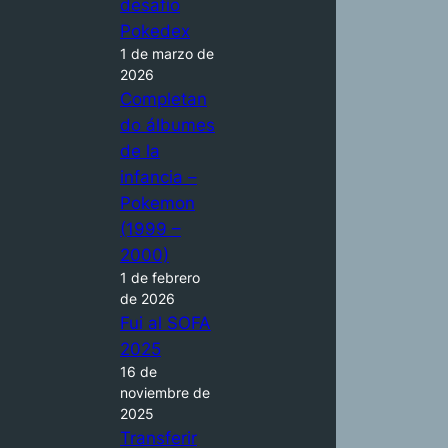
desafío
Pokedex
1 de marzo de
2026
Completan
do álbumes
de la
infancia –
Pokemon
(1999 –
2000)
1 de febrero
de 2026
Fui al SOFA
2025
16 de
noviembre de
2025
Transferir