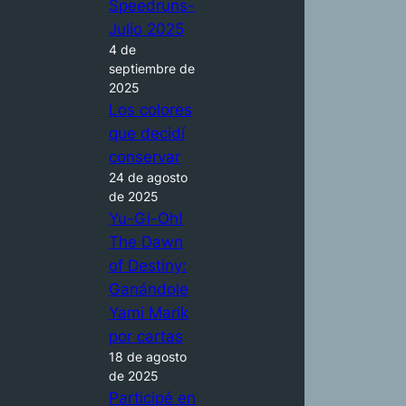
Speedruns-
Julio 2025
4 de
septiembre de
2025
Los colores
que decidí
conservar
24 de agosto
de 2025
Yu-Gi-Oh!
The Dawn
of Destiny:
Ganándole
Yami Marik
por cartas
18 de agosto
de 2025
Participé en