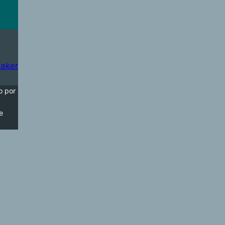
aker
o por
e