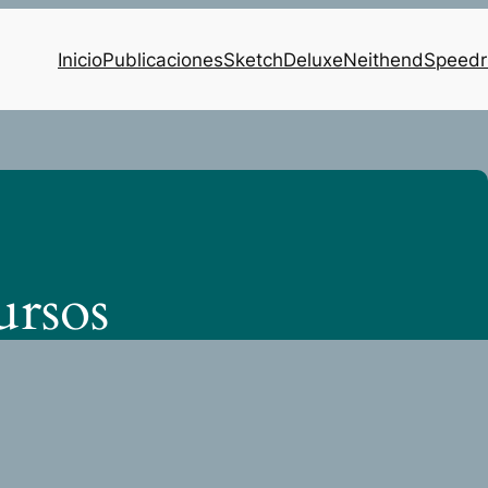
Inicio
Publicaciones
SketchDeluxe
Neithend
Speedr
ursos