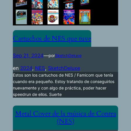
Cartuchos de NES que tuve
Sep 21, 2024
—
por
SketchDeluxe
en
2024
, 
NES
, 
SketchDeluxe
Estos son los cartuchos de NES / Famicom que tenía
cuando era pequeño. Estoy tratando de conseguirlos
nuevamente y con algo de práctica, poder hacer
speedrun de ellos. Suerte
Metal Cover de la música de Contra
(NES)