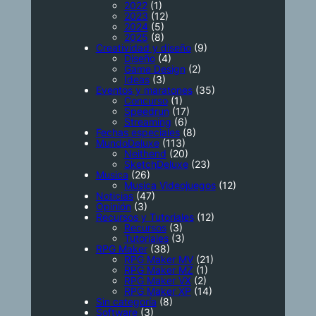
2022
(1)
2023
(12)
2024
(5)
2025
(8)
Creatividad y diseño
(9)
Diseño
(4)
Game Design
(2)
Ideas
(3)
Eventos y maratones
(35)
Concurso
(1)
Speedrun
(17)
Streaming
(6)
Fechas especiales
(8)
MundoDeluxe
(113)
Neithend
(20)
SketchDeluxe
(23)
Musica
(26)
Musica Videojuegos
(12)
Noticias
(47)
Opinión
(3)
Recursos y Tutoriales
(12)
Recursos
(3)
Tutoriales
(3)
RPG Maker
(38)
RPG Maker MV
(21)
RPG Maker MZ
(1)
RPG Maker VX
(2)
RPG Maker XP
(14)
Sin categoría
(8)
Software
(3)