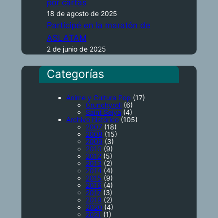
por cartas
18 de agosto de 2025
Participé en la maratón de
ASLATAM
2 de junio de 2025
Categorías
Anime y Cultura Pop
(17)
Crunchyroll
(6)
Saint Seiya
(4)
Archivo histórico
(105)
2007
(18)
2008
(15)
2009
(3)
2010
(9)
2012
(5)
2013
(2)
2014
(4)
2015
(9)
2016
(4)
2017
(3)
2019
(2)
2020
(4)
2021
(1)