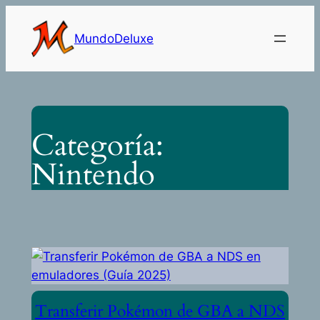
Saltar
al
MundoDeluxe
contenido
Categoría:
Nintendo
Transferir Pokémon de GBA a NDS