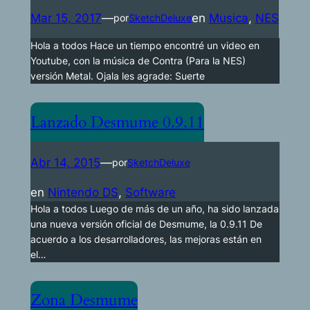
Mar 15, 2017
—
en
Musica
, 
NES
por
SketchDeluxe
Hola a todos Hace un tiempo encontré un video en
Youtube, con la música de Contra (Para la NES)
versión Metal. Ojala les agrade: Suerte
Lanzado Desmume 0.9.11
Abr 14, 2015
—
por
SketchDeluxe
en
Nintendo DS
, 
Software
Hola a todos Luego de más de un año, ha sido lanzada
una nueva versión oficial de Desmume, la 0.9.11 De
acuerdo a los desarrolladores, las mejoras están en
el…
Zona Desmume