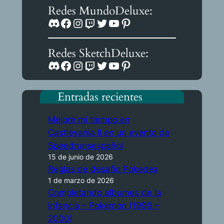
Redes MundoDeluxe:
Discord
Facebook
Instagram
Twitch
Twitter
YouTube
Pinterest
Redes SketchDeluxe:
Discord
Facebook
Instagram
Twitch
Twitter
YouTube
Pinterest
Entradas recientes
Mejoré mi tiempo en
Castlevania II en un evento de
Speedrunsespañol
15 de junio de 2026
Reglas de desafío Pokedex
1 de marzo de 2026
Completando álbumes de la
infancia – Pokemon (1999 –
2000)