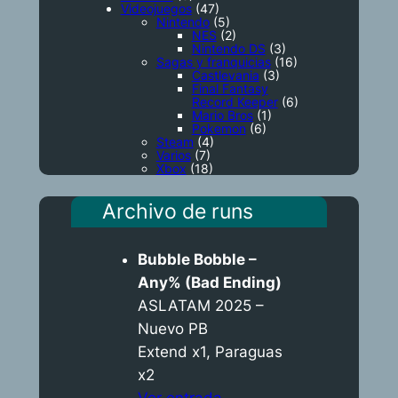
Videojuegos
(47)
Nintendo
(5)
NES
(2)
Nintendo DS
(3)
Sagas y franquicias
(16)
Castlevania
(3)
Final Fantasy
Record Keeper
(6)
Mario Bros
(1)
Pokemon
(6)
Steam
(4)
Varios
(7)
Xbox
(18)
Archivo de runs
Bubble Bobble –
Any% (Bad Ending)
ASLATAM 2025 –
Nuevo PB
Extend x1, Paraguas
x2
Ver entrada