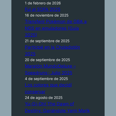
1 de febrero de 2026
Fui al SOFA 2025
16 de noviembre de 2025
Transferir Pokémon de GBA a
NDS en emuladores (Guía
2025)
21 de septiembre de 2025
Participé en la Choladotón
2025
20 de septiembre de 2025
Maratón MundoDeluxe –
Speedruns- Julio 2025
4 de septiembre de 2025
Los colores que decidí
conservar
24 de agosto de 2025
Yu-Gi-Oh! The Dawn of
Destiny: Ganándole Yami Marik