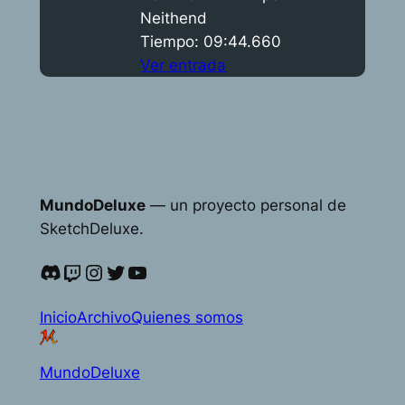
Neithend
Tiempo: 09:44.660
Ver entrada
MundoDeluxe
— un proyecto personal de
SketchDeluxe.
Discord
Twitch
Instagram
Twitter
YouTube
Inicio
Archivo
Quienes somos
MundoDeluxe